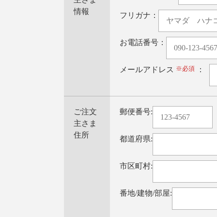
情報
フリガナ：
お電話番号：
※必須
メールアドレス
：
ご注文
郵便番号:
主さま
住所
都道府県:
市区町村:
番地/建物/部屋: