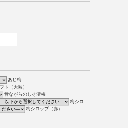
あじ梅
ギフト（大粒）
昔ながらのしそ漬梅
梅シロ
梅シロップ（赤）