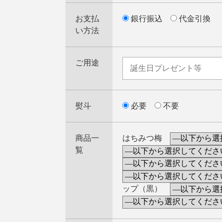
お支払
銀行振込
代金引換
い方法
ご用途
熨斗
必要
不要
商品一
はちみつ梅
覧
ップ（黒）