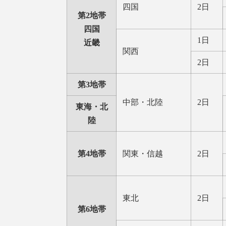
四国
2日
第2地帯
四国
1日
近畿
関西
2日
第3地帯
中部・北陸
2日
東海・北
陸
第4地帯
関東・信越
2日
東北
2日
第6地帯