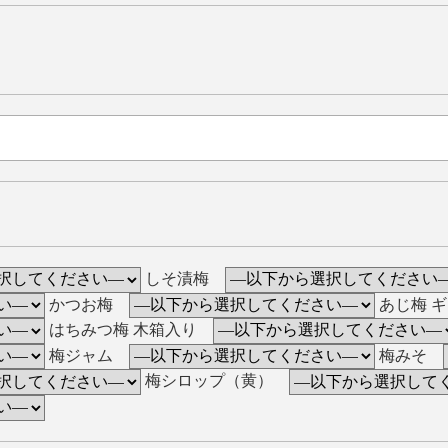
しそ漬梅
かつお梅
あじ梅 
はちみつ梅 木箱入り
梅ジャム
梅みそ
梅シロップ（黄）