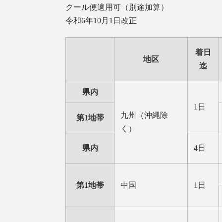
クール便適用可（別途加算）
令和6年10月1日改正
着日
地区
迄
県内
1日
九州（沖縄除
第1地帯
く）
県内
4日
第1地帯
中国
1日