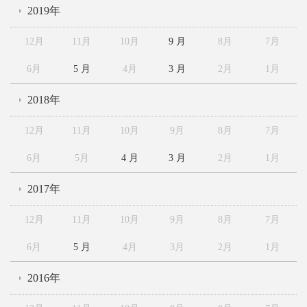
2019年
12月
11月
10月
9 月
8月
7月
6月
5 月
4月
3 月
2月
1月
2018年
12月
11月
10月
9月
8月
7月
6月
5月
4 月
3 月
2月
1月
2017年
12月
11月
10月
9月
8月
7月
6月
5 月
4月
3月
2月
1月
2016年