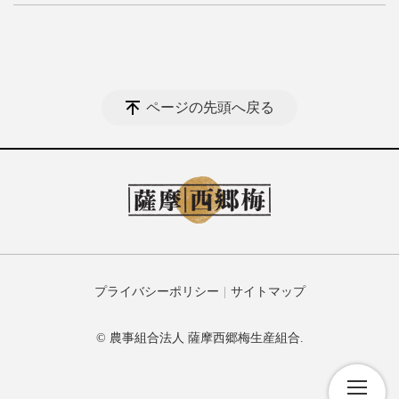
ページの先頭へ戻る
プライバシーポリシー
サイトマップ
© 農事組合法人 薩摩西郷梅生産組合.