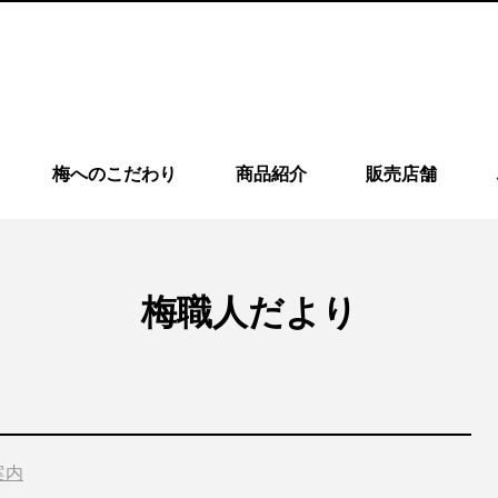
梅へのこだわり
商品紹介
販売店舗
梅職人だより
案内